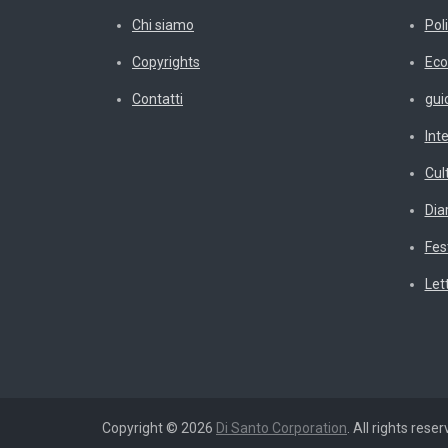
Chi siamo
Poli
Copyrights
Eco
Contatti
gui
Int
Cul
Diar
Fes
Let
Copyright © 2026
Di Santo Corporation
. All rights reser