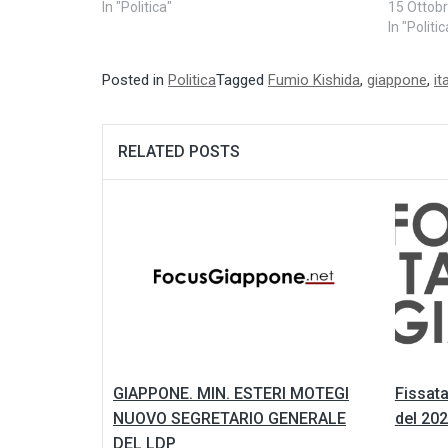
In "Politica"
15 Ottob
In "Politic
Posted in
Politica
Tagged
Fumio Kishida
,
giappone
,
it
RELATED POSTS
GIAPPONE. MIN. ESTERI MOTEGI
Fissata
NUOVO SEGRETARIO GENERALE
del 202
DEL LDP