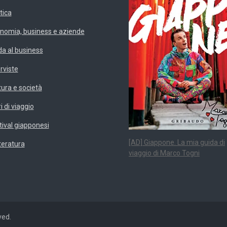
tica
nomia, business e aziende
da al business
erviste
tura e società
i di viaggio
tival giapponesi
[AD] Giappone. La mia guida di
teratura
viaggio di Marco Togni
ved.