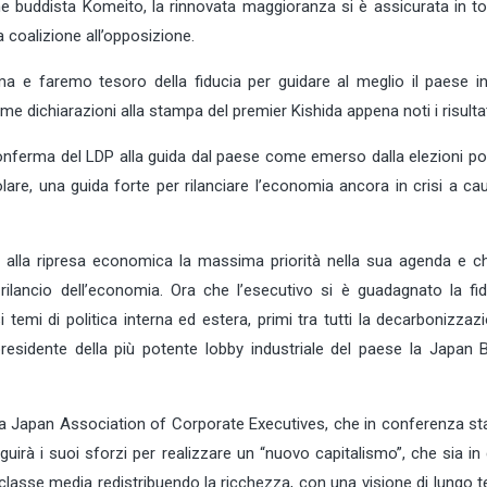
azione buddista Komeito, la rinnovata maggioranza si è assicurata in t
 coalizione all’opposizione.
ma e faremo tesoro della fiducia per guidare al meglio il paese i
dichiarazioni alla stampa del premier Kishida appena noti i risultati 
onferma del LDP alla guida dal paese come emerso dalla elezioni pol
lare, una guida forte per rilanciare l’economia ancora in crisi a ca
rà alla ripresa economica la massima priorità nella sua agenda e c
 rilancio dell’economia. Ora che l’esecutivo si è guadagnato la fid
temi di politica interna ed estera, primi tra tutti la decarbonizzaz
presidente della più potente lobby industriale del paese la Japan 
la Japan Association of Corporate Executives, che in conferenza s
uirà i suoi sforzi per realizzare un “nuovo capitalismo”, che sia in
classe media redistribuendo la ricchezza, con una visione di lungo 