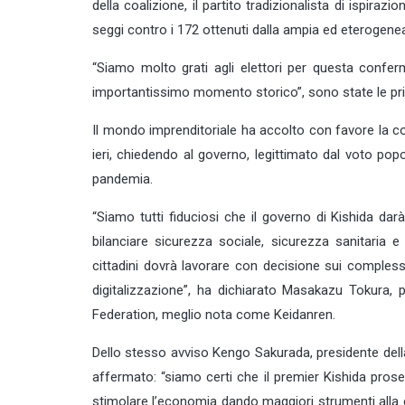
della coalizione, il partito tradizionalista di ispir
seggi contro i 172 ottenuti dalla ampia ed eterogenea
“Siamo molto grati agli elettori per questa confer
importantissimo momento storico”, sono state le prime 
Il mondo imprenditoriale ha accolto con favore la c
ieri, chiedendo al governo, legittimato dal voto popo
pandemia.
“Siamo tutti fiduciosi che il governo di Kishida da
bilanciare sicurezza sociale, sicurezza sanitaria e
cittadini dovrà lavorare con decisione sui complessi 
digitalizzazione”, ha dichiarato Masakazu Tokura, 
Federation, meglio nota come Keidanren.
Dello stesso avviso Kengo Sakurada, presidente del
affermato: “siamo certi che il premier Kishida proseg
stimolare l’economia dando maggiori strumenti alla 