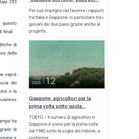
otale 293
Per suo impegno nel favorire i rapporti
tra Italia e Giappone, in particolare tra i
n questo
giovani dei due paesi grazie anche al
progetto...
finali.
itiche di
usa della
he saprà
12
Lug
ucia dei
2026
ione e la
Giappone, agricoltori per la
Business
prima volta sotto quota...
TOKYO – Il numero di agricoltori in
tampa ha
Giappone è sceso per la prima volta
 grado di
dal 1985 sotto la soglia del milione, a
termine a
conferma...