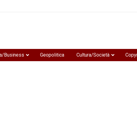
e
a/Business
Geopolitica
Cultura/Società
Copyr