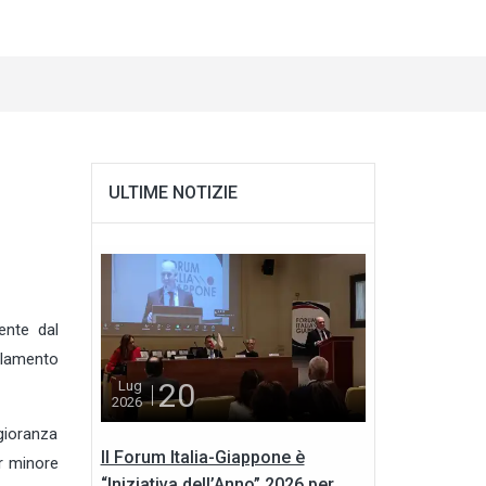
ULTIME NOTIZIE
ente dal
arlamento
20
Lug
2026
gioranza
Il Forum Italia-Giappone è
er minore
“Iniziativa dell’Anno” 2026 per...