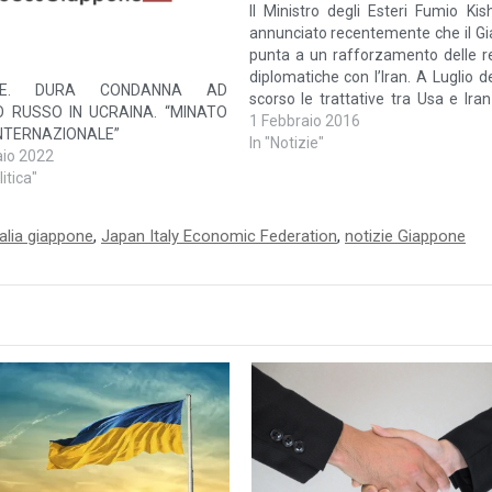
Il Ministro degli Esteri Fumio Kis
annunciato recentemente che il G
punta a un rafforzamento delle re
diplomatiche con l’Iran. A Luglio d
ONE. DURA CONDANNA AD
scorso le trattative tra Usa e Ira
 RUSSO IN UCRAINA. “MINATO
portato alla Risoluzione ONU 2231
1 Febbraio 2016
INTERNAZIONALE”
gli accordi incentrati sulla risoluzio
In "Notizie"
aio 2022
problematiche legate al pro
itica"
nucleare iraniano.Da…
talia giappone
,
Japan Italy Economic Federation
,
notizie Giappone