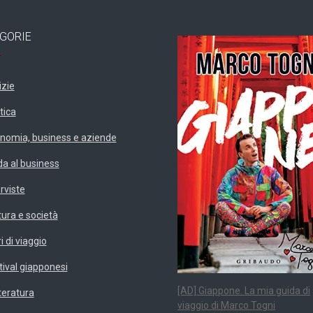
GORIE
izie
tica
nomia, business e aziende
da al business
erviste
tura e società
i di viaggio
tival giapponesi
[AD] Giappone. La mia guida di
teratura
viaggio di Marco Togni