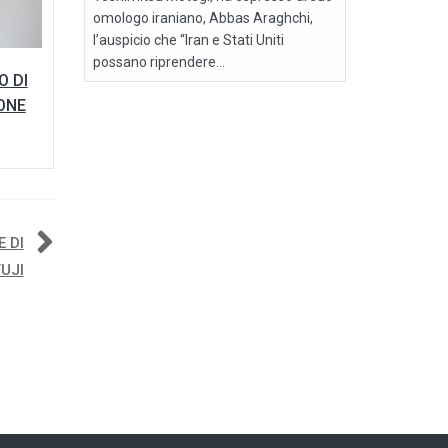
omologo iraniano, Abbas Araghchi,
l’auspicio che “Iran e Stati Uniti
possano riprendere...
O DI
ONE
 DI
UJI