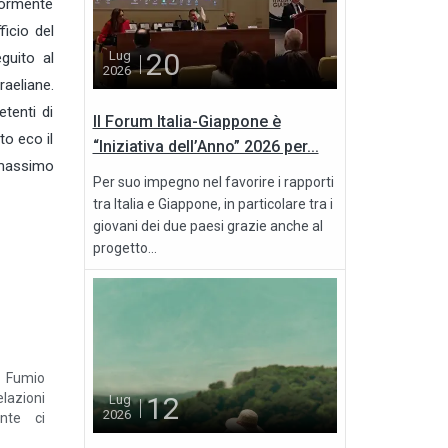
riormente
ficio del
20
Lug
guito al
2026
aeliane.
tenti di
Il Forum Italia-Giappone è
to eco il
“Iniziativa dell’Anno” 2026 per...
 massimo
Per suo impegno nel favorire i rapporti
tra Italia e Giappone, in particolare tra i
giovani dei due paesi grazie anche al
progetto...
e Fumio
azioni
12
Lug
2026
ente ci