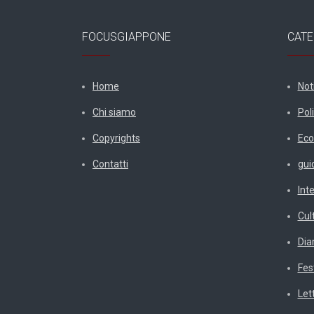
FOCUSGIAPPONE
CATE
Home
Not
Chi siamo
Poli
Copyrights
Eco
Contatti
gui
Int
Cul
Diar
Fes
Let