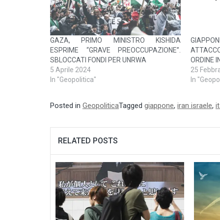
GAZA, PRIMO MINISTRO KISHIDA
GIAPP
ESPRIME “GRAVE PREOCCUPAZIONE”.
ATTACCO
SBLOCCATI FONDI PER UNRWA
ORDINE 
5 Aprile 2024
25 Febbr
In "Geopolitica"
In "Geopol
Posted in
Geopolitica
Tagged
giappone
,
iran israele
,
i
RELATED POSTS