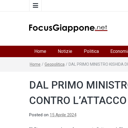
FocusGiappone
ITALIA GIAPPONE | Notiziario su economia, cultura 
società della Japan Italy Economic Federation
Home
Notizie
Politica
Economi
Home
/
Geopolitica
/
DAL PRIMO MINISTRO KISHIDA 
DAL PRIMO MINIST
CONTRO L’ATTACCO 
Posted on
15 Aprile 2024