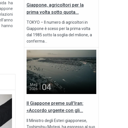
hida ha
Giappone, agricoltori per la
iappone
prima volta sotto quota...
lazioni
ell’anno
TOKYO – Il numero di agricoltori in
n hanno
Giappone è sceso per la prima volta
 ovvero
dal 1985 sotto la soglia del milione, a
ne delle
conferma...
gramma
04
Mag
2026
Il Giappone preme sull’Iran:
«Accordo urgente con gli...
Il Ministro degli Esteri giapponese,
Toshimitsu Motegi, ha espresso al suo