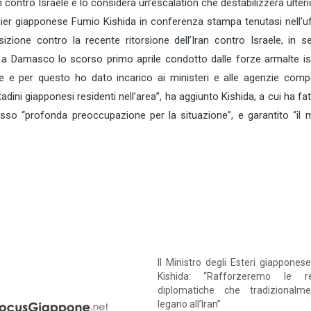
 contro Israele e lo considera un’escalation che destabilizzerà ulte
emier giapponese Fumio Kishida in conferenza stampa tenutasi nell’uf
ione contro la recente ritorsione dell’Iran contro Israele, in se
 Damasco lo scorso primo aprile condotto dalle forze armalte isr
 e per questo ho dato incarico ai ministeri e alle agenzie compe
dini giapponesi residenti nell’area”, ha aggiunto Kishida, a cui ha fat
sso “profonda preoccupazione per la situazione”, e garantito “il
ll Ministro degli Esteri giappones
Kishida: “Rafforzeremo le rel
diplomatiche che tradizionalm
legano all’Iran”