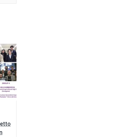
getto
n