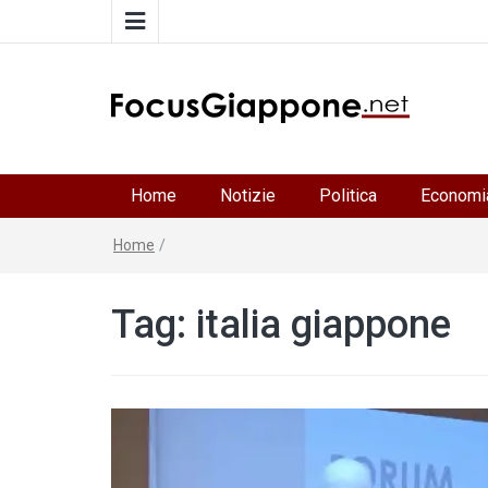
FocusGiappone
ITALIA GIAPPONE | Notiziario su economia, cultura 
società della Japan Italy Economic Federation
Home
Notizie
Politica
Economi
Home
/
Tag:
italia giappone