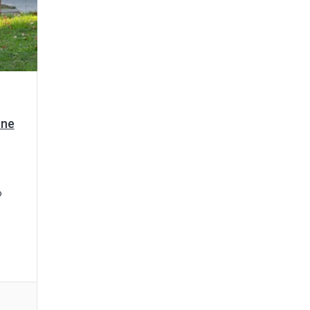
one
o