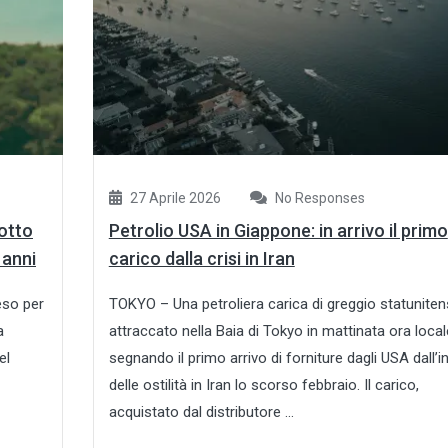
27 Aprile 2026
No Responses
sotto
Petrolio USA in Giappone: in arrivo il primo
 anni
carico dalla crisi in Iran
eso per
TOKYO – Una petroliera carica di greggio statunite
a
attraccato nella Baia di Tokyo in mattinata ora local
el
segnando il primo arrivo di forniture dagli USA dall’in
delle ostilità in Iran lo scorso febbraio. Il carico,
acquistato dal distributore ...