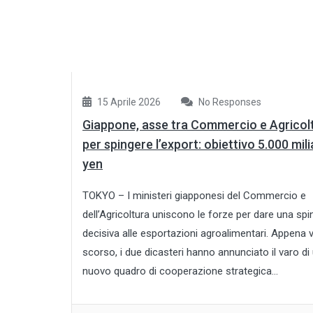
15 Aprile 2026
No Responses
Giappone, asse tra Commercio e Agricol
per spingere l’export: obiettivo 5.000 milia
yen
TOKYO – I ministeri giapponesi del Commercio e
dell’Agricoltura uniscono le forze per dare una spi
decisiva alle esportazioni agroalimentari. Appena 
scorso, i due dicasteri hanno annunciato il varo di
nuovo quadro di cooperazione strategica...