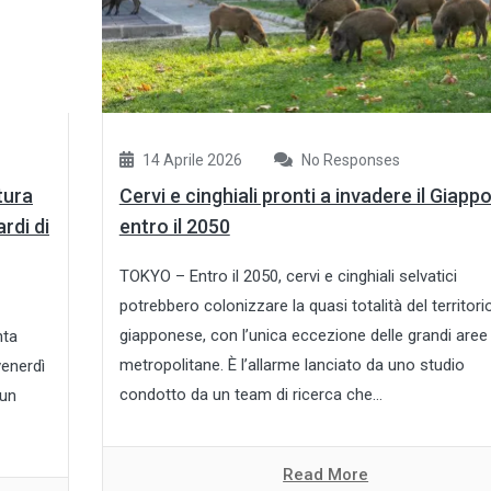
14 Aprile 2026
No Responses
tura
Cervi e cinghiali pronti a invadere il Giapp
rdi di
entro il 2050
TOKYO – Entro il 2050, cervi e cinghiali selvatici
potrebbero colonizzare la quasi totalità del territori
giapponese, con l’unica eccezione delle grandi aree
nta
metropolitane. È l’allarme lanciato da uno studio
venerdì
condotto da un team di ricerca che...
 un
Read More