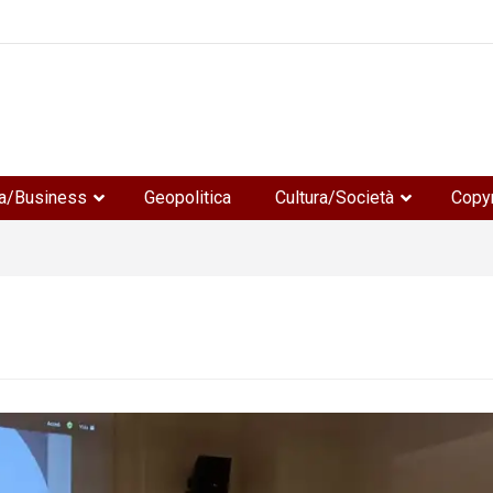
e
a/Business
Geopolitica
Cultura/Società
Copyr