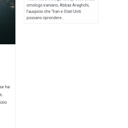
omologo iraniano, Abbas Araghchi,
l’auspicio che “Iran e Stati Uniti
possano riprendere...
nse ha
e,
izio