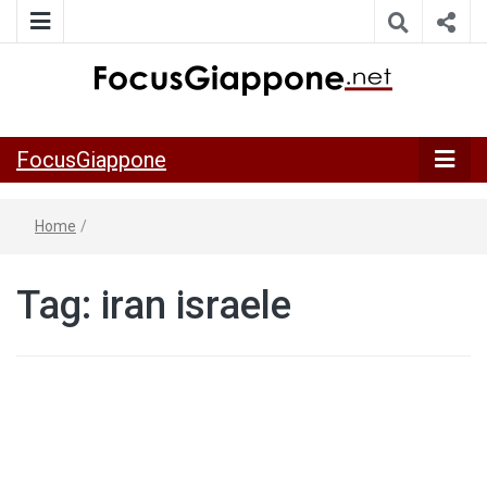
ITALIA GIAPPONE | Notiziario su economia, cultura e società
FocusGiappo
della Japan Italy Economic Federation
FocusGiappone
Home
/
Tag:
iran israele