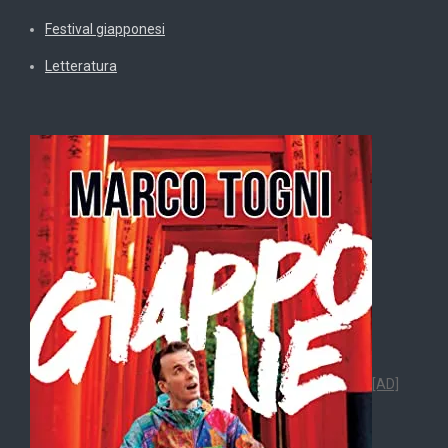
Festival giapponesi
Letteratura
[AD]