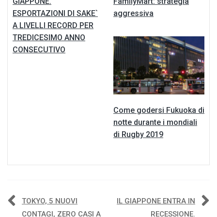
GIAPPONE.
FamilyMart: strategia
ESPORTAZIONI DI SAKE`
aggressiva
A LIVELLI RECORD PER
TREDICESIMO ANNO
CONSECUTIVO
Come godersi Fukuoka di
notte durante i mondiali
di Rugby 2019
Navigazione
TOKYO, 5 NUOVI
IL GIAPPONE ENTRA IN
CONTAGI, ZERO CASI A
RECESSIONE.