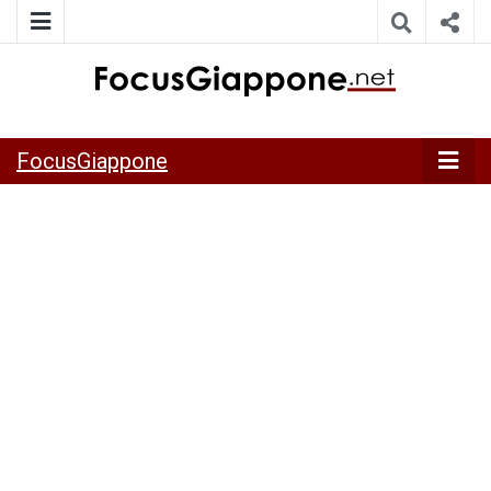
ITALIA GIAPPONE | Notiziario su economia, cultura e società
FocusGiappo
della Japan Italy Economic Federation
FocusGiappone