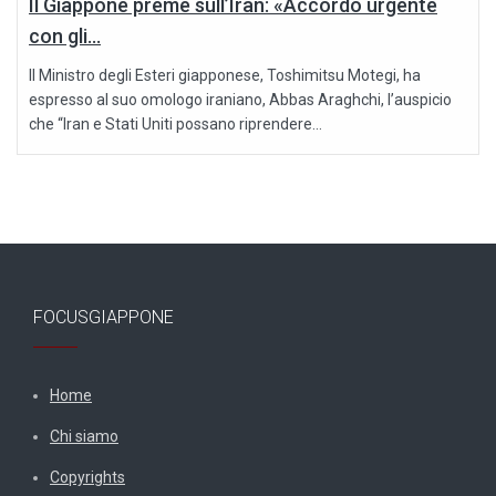
Il Giappone preme sull’Iran: «Accordo urgente
con gli...
Il Ministro degli Esteri giapponese, Toshimitsu Motegi, ha
espresso al suo omologo iraniano, Abbas Araghchi, l’auspicio
che “Iran e Stati Uniti possano riprendere...
FOCUSGIAPPONE
Home
Chi siamo
Copyrights