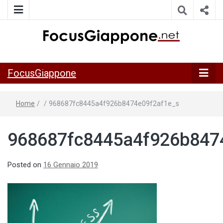
ITALIA GIAPPONE | Notiziario su economia, cultura e società
FocusGiappo
della Japan Italy Economic Federation
FocusGiappone
Home
/
/
968687fc8445a4f926b8474e09f2af1e_s
968687fc8445a4f926b847
Posted on
16 Gennaio 2019