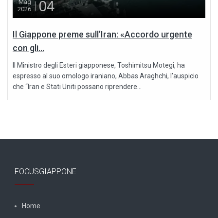
04
Mag
2026
Il Giappone preme sull’Iran: «Accordo urgente
con gli...
Il Ministro degli Esteri giapponese, Toshimitsu Motegi, ha
espresso al suo omologo iraniano, Abbas Araghchi, l’auspicio
che “Iran e Stati Uniti possano riprendere...
FOCUSGIAPPONE
Home