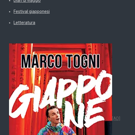
Diari di viaggio
Festival giapponesi
Letteratura
[AD]