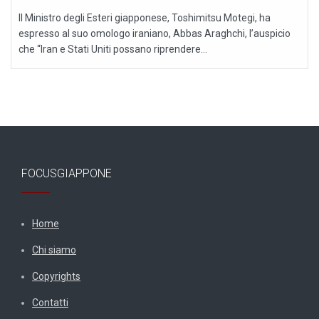
Il Ministro degli Esteri giapponese, Toshimitsu Motegi, ha
espresso al suo omologo iraniano, Abbas Araghchi, l’auspicio
che “Iran e Stati Uniti possano riprendere...
FOCUSGIAPPONE
Home
Chi siamo
Copyrights
Contatti