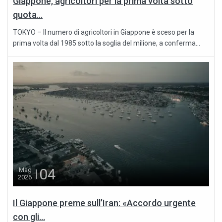
Giappone, agricoltori per la prima volta sotto
quota...
TOKYO – Il numero di agricoltori in Giappone è sceso per la
prima volta dal 1985 sotto la soglia del milione, a conferma...
04
Mag
2026
Il Giappone preme sull’Iran: «Accordo urgente
con gli...