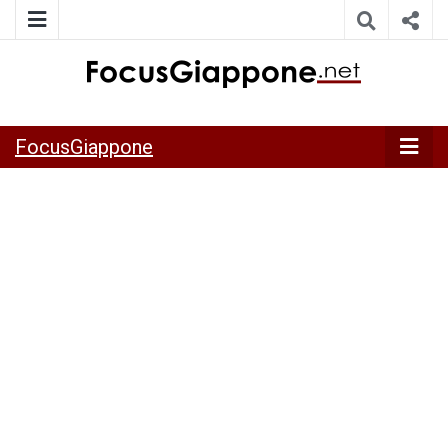
ITALIA GIAPPONE | Notiziario su economia, cultura e società
FocusGiappo
della Japan Italy Economic Federation
FocusGiappone