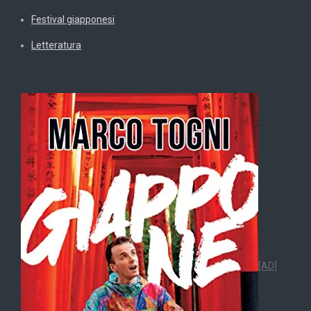
Festival giapponesi
Letteratura
[AD]