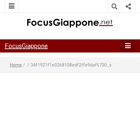
ITALIA GIAPPONE | Notiziario su economia, cultura e società
FocusGiappo
della Japan Italy Economic Federation
FocusGiappone
Home
/
/
34f1921f1e0268108edf2ffe9daf5730_s