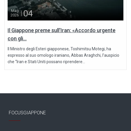
04
Mag
2026
Il Giappone preme sull’Iran: «Accordo urgente
con gli...
Il Ministro degli Esteri giapponese, Toshimitsu Motegi, ha
espresso al suo omologo iraniano, Abbas Araghchi, l’auspicio
che “Iran e Stati Uniti possano riprendere...
FOCUSGIAPPONE