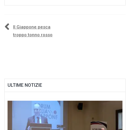
Navigazione
Il Giappone pesca
troppo tonno rosso
articoli
ULTIME NOTIZIE