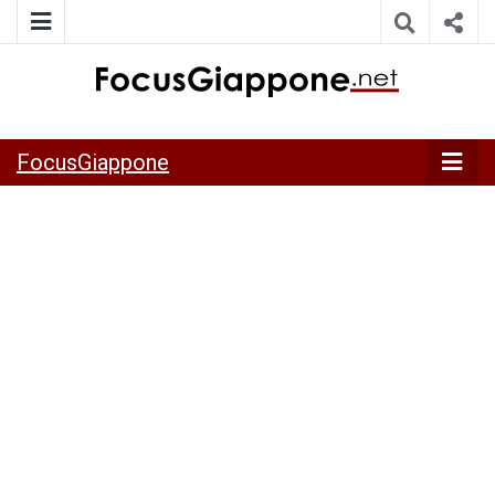
ITALIA GIAPPONE | Notiziario su economia, cultura e società
FocusGiappo
della Japan Italy Economic Federation
FocusGiappone