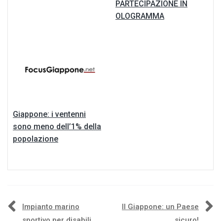
PARTECIPAZIONE IN
OLOGRAMMA
Giappone: i ventenni
sono meno dell’1% della
popolazione
Navigazione
Impianto marino
Il Giappone: un Paese
sportivo per disabili
sicuro!