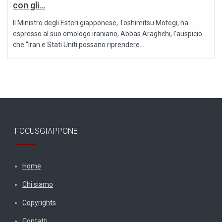
con gli...
Il Ministro degli Esteri giapponese, Toshimitsu Motegi, ha
espresso al suo omologo iraniano, Abbas Araghchi, l’auspicio
che “Iran e Stati Uniti possano riprendere...
FOCUSGIAPPONE
Home
Chi siamo
Copyrights
Contatti