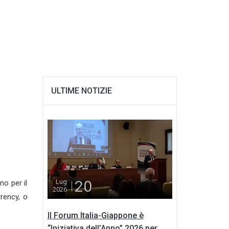
ULTIME NOTIZIE
20
Lug
no per il
2026
rency, o
Il Forum Italia-Giappone è
“Iniziativa dell’Anno” 2026 per...