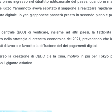
o primo ingresso nel dibattito istituzionale del paese, quando in m
nanze Kozo Yamamoto aveva esortato il Giappone a realizzare rapidam
luta digitale, lo yen giapponese passerà presto in secondo piano e p
trale (BOJ) di verificare, insieme ad altri paesi, la fattibilità
tto nella strategia di crescita economica del 2021, prevedendo che 
di lavoro e favorito la diffusione del dei pagamenti digitali.
 verso la creazione di CBDC c’è la Cina, motivo in più per Tokyo p
n il gigante asiatico.