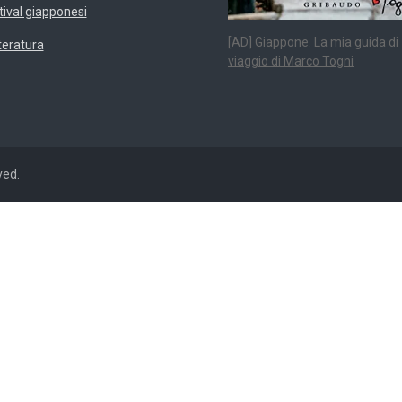
tival giapponesi
[AD] Giappone. La mia guida di
teratura
viaggio di Marco Togni
ved.