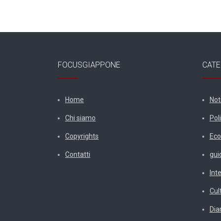
FOCUSGIAPPONE
CATE
Home
Not
Chi siamo
Poli
Copyrights
Eco
Contatti
gui
Int
Cul
Diar