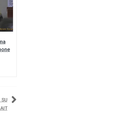
ima
ppone
 SU
AIT