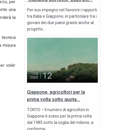
arzo, per
ente una
Per suo impegno nel favorire i rapporti
tra Italia e Giappone, in particolare tra i
erderà la
giovani dei due paesi grazie anche al
progetto...
 tecnica
la misura
er voler
12
Lug
2026
Giappone, agricoltori per la
prima volta sotto quota...
TOKYO – Il numero di agricoltori in
Giappone è sceso per la prima volta
dal 1985 sotto la soglia del milione, a
conferma...