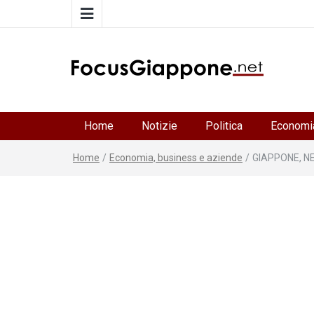
FocusGiappone
ITALIA GIAPPONE | Notiziario su economia, cultura 
società della Japan Italy Economic Federation
Home
Notizie
Politica
Economi
Home
/
Economia, business e aziende
/
GIAPPONE, N