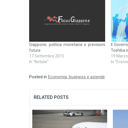
Giappone, politica monetaria e previsioni
Il Gover
future
Toshiba in
17 Settembre 2015
19 Marzo
In "Notizie"
In "Econo
Posted in
Economia, business e aziende
RELATED POSTS