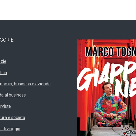
GORIE
izie
tica
nomia, business e aziende
da al business
erviste
tura e società
i di viaggio