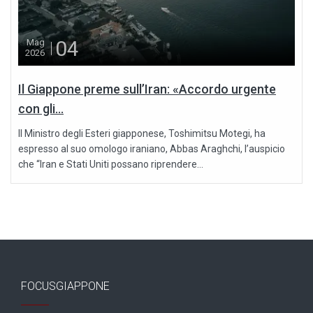
04
Mag
2026
Il Giappone preme sull’Iran: «Accordo urgente
con gli...
Il Ministro degli Esteri giapponese, Toshimitsu Motegi, ha
espresso al suo omologo iraniano, Abbas Araghchi, l’auspicio
che “Iran e Stati Uniti possano riprendere...
FOCUSGIAPPONE