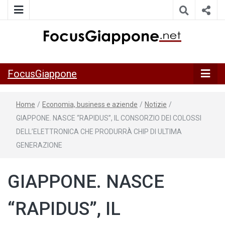
ITALIA GIAPPONE | Notiziario su economia, cultura e società
FocusGiappo
della Japan Italy Economic Federation
FocusGiappone
Home
/
Economia, business e aziende
/
Notizie
/
GIAPPONE. NASCE “RAPIDUS”, IL CONSORZIO DEI COLOSSI
DELL’ELETTRONICA CHE PRODURRÀ CHIP DI ULTIMA
GENERAZIONE
GIAPPONE. NASCE
“RAPIDUS”, IL