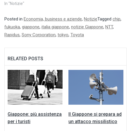
In "Notizie"
Posted in
Economia, business e aziende
,
Notizie
Tagged
chip
,
fukuoka
,
giappone
,
italia giappone
,
notizie Giappone
,
NTT
,
Rapidus
,
Sony Corporation
,
tokyo
,
Toyota
RELATED POSTS
Giappone: più assistenza
Il Giappone si prepara ad
per i turisti
un attacco missilistico