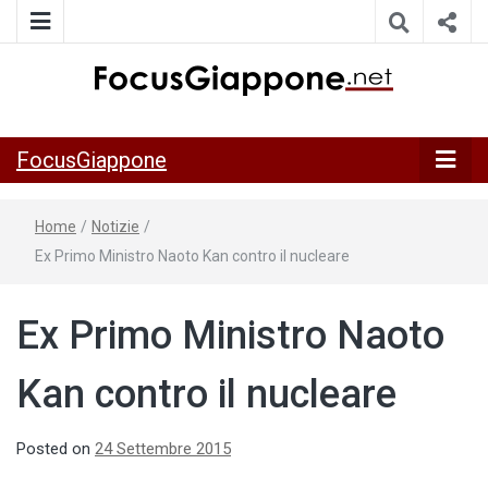
ITALIA GIAPPONE | Notiziario su economia, cultura e società
FocusGiappo
della Japan Italy Economic Federation
FocusGiappone
Home
/
Notizie
/
Ex Primo Ministro Naoto Kan contro il nucleare
Ex Primo Ministro Naoto
Kan contro il nucleare
Posted on
24 Settembre 2015