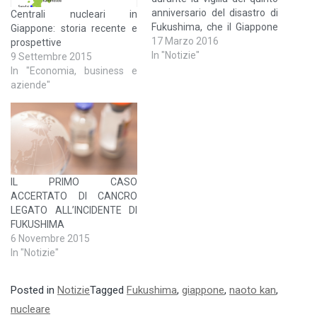
anniversario del disastro di
Centrali nucleari in
Fukushima, che il Giappone
Giappone: storia recente e
non può fare a meno del
17 Marzo 2016
prospettive
nucleare. In considerazione
In "Notizie"
9 Settembre 2015
della scarsità di altre risorse,
In "Economia, business e
infatti, il nucleare risulta
aziende"
essere indispensabile per il
Giappone al fine di
assicurare la fornitura…
IL PRIMO CASO
ACCERTATO DI CANCRO
LEGATO ALL’INCIDENTE DI
FUKUSHIMA
6 Novembre 2015
In "Notizie"
Posted in
Notizie
Tagged
Fukushima
,
giappone
,
naoto kan
,
nucleare