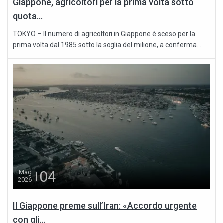
Giappone, agricoltori per la prima volta sotto
quota...
TOKYO – Il numero di agricoltori in Giappone è sceso per la
prima volta dal 1985 sotto la soglia del milione, a conferma...
04
Mag
2026
Il Giappone preme sull’Iran: «Accordo urgente
con gli...