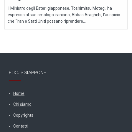
Il Ministro degli Esteri giapponese, Toshimitsu Motegi, ha
espresso al suo omologo iraniano, Abbas Araghchi, l’auspicio
che “Iran e Stati Uniti possano riprendere...
FOCUSGIAPPONE
Home
Chi siamo
Copyrights
Contatti