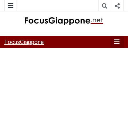
ITALIA GIAPPONE | Notiziario su economia, cultura e società
FocusGiappo
della Japan Italy Economic Federation
FocusGiappone