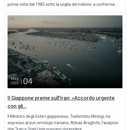
prima volta dal 1985 sotto la soglia del milione, a conferma...
04
Mag
2026
Il Giappone preme sull’Iran: «Accordo urgente
con gli...
Il Ministro degli Esteri giapponese, Toshimitsu Motegi, ha
espresso al suo omologo iraniano, Abbas Araghchi, l’auspicio
che “Iran e Stati Uniti possano riprendere...