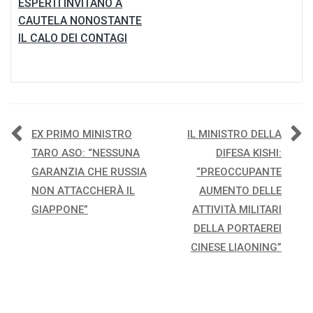
ESPERTI INVITANO A
CAUTELA NONOSTANTE
IL CALO DEI CONTAGI
Navigazione
EX PRIMO MINISTRO
IL MINISTRO DELLA
TARO ASO: “NESSUNA
DIFESA KISHI:
articoli
GARANZIA CHE RUSSIA
“PREOCCUPANTE
NON ATTACCHERÀ IL
AUMENTO DELLE
GIAPPONE”
ATTIVITÀ MILITARI
DELLA PORTAEREI
CINESE LIAONING”