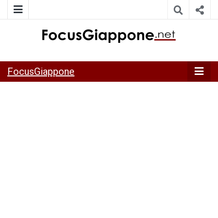
ITALIA GIAPPONE | Notiziario su economia, cultura e società
FocusGiappo
della Japan Italy Economic Federation
FocusGiappone