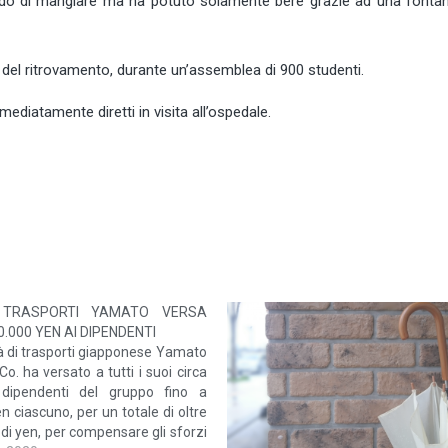
modo di mangiare ma ha potuto solamente bere grazie ad una fonta
 del ritrovamento, durante un’assemblea di 900 studenti.
mmediatamente diretti in visita all’ospedale.
 TRASPORTI YAMATO VERSA
.000 YEN AI DIPENDENTI
à di trasporti giapponese Yamato
Co. ha versato a tutti i suoi circa
dipendenti del gruppo fino a
n ciascuno, per un totale di oltre
i di yen, per compensare gli sforzi