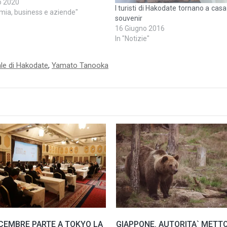
co di lavoro aggiuntivo sostenuto a
o 2020
I turisti di Hakodate tornano a cas
l'epidemia di coronavirus.(R.D.)
mia, business e aziende"
souvenir
16 Giugno 2016
In "Notizie"
le di Hakodate
,
Yamato Tanooka
DICEMBRE PARTE A TOKYO LA
GIAPPONE. AUTORITA` METT