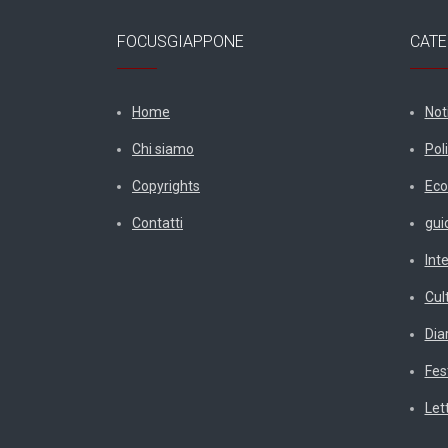
FOCUSGIAPPONE
CATE
Home
Not
Chi siamo
Poli
Copyrights
Eco
Contatti
gui
Int
Cul
Diar
Fes
Let