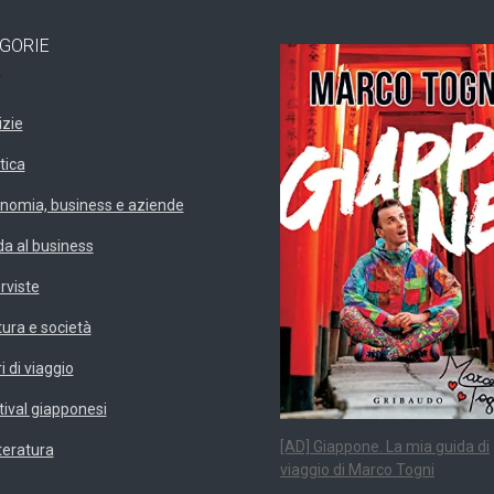
GORIE
izie
tica
nomia, business e aziende
da al business
erviste
tura e società
i di viaggio
tival giapponesi
[AD] Giappone. La mia guida di
teratura
viaggio di Marco Togni