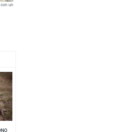
a con un
ONO