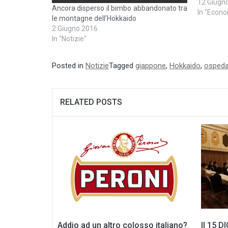
e il cari
12 Giugn
Ancora disperso il bimbo abbandonato tra
causa del
In "Econo
le montagne dell’Hokkaido
2 Giugno 2016
In "Notizie"
Posted in
Notizie
Tagged
giappone
,
Hokkaido
,
ospeda
RELATED POSTS
Addio ad un altro colosso italiano?
Il 15 