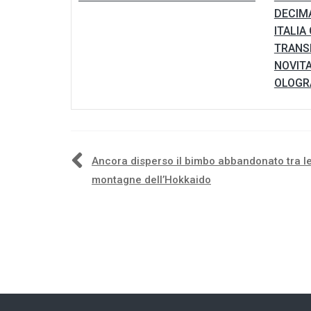
DECIM
ITALIA
TRANSI
NOVITA
OLOG
Navigazione
Ancora disperso il bimbo abbandonato tra l
montagne dell’Hokkaido
articoli