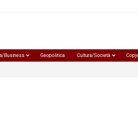
e
a/Business
Geopolitica
Cultura/Società
Copyr