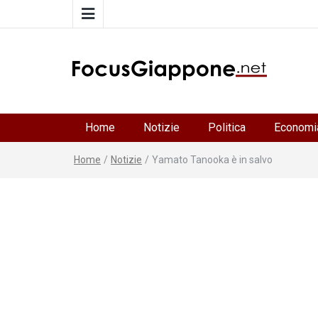
FocusGiappone
ITALIA GIAPPONE | Notiziario su economia, cultura 
società della Japan Italy Economic Federation
Home
Notizie
Politica
Economi
Home
/
Notizie
/
Yamato Tanooka è in salvo