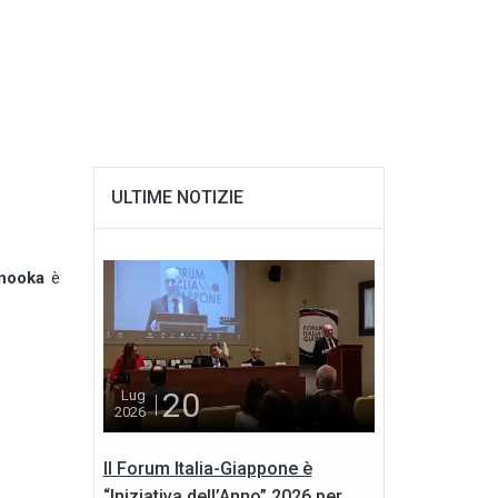
ULTIME NOTIZIE
nooka
è
20
Lug
2026
Il Forum Italia-Giappone è
“Iniziativa dell’Anno” 2026 per...