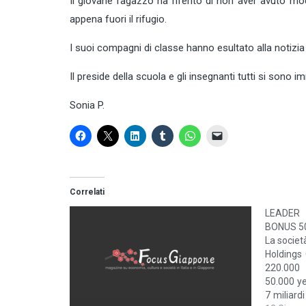
Il giovane ragazzo ha riferito di non aver avuto 
appena fuori il rifugio.
I suoi compagni di classe hanno esultato alla notizia
Il preside della scuola e gli insegnanti tutti si sono i
Sonia P.
Correlati
LEADER
BONUS 50
La societ
Holdings 
220.000 
50.000 ye
7 miliard