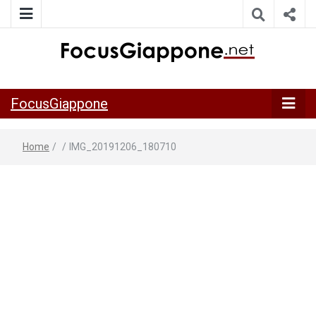
ITALIA GIAPPONE | Notiziario su economia, cultura e società
FocusGiappo
della Japan Italy Economic Federation
FocusGiappone
Home
/
/
IMG_20191206_180710