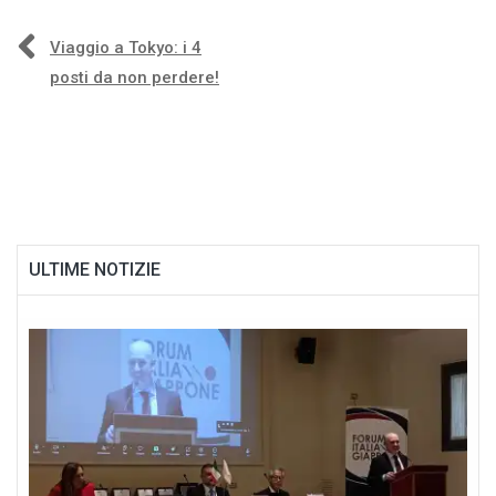
Navigazione
Viaggio a Tokyo: i 4
posti da non perdere!
articoli
ULTIME NOTIZIE