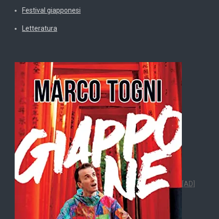
Festival giapponesi
Letteratura
[AD]