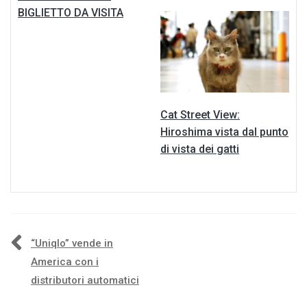
BIGLIETTO DA VISITA
Cat Street View:
Hiroshima vista dal punto
di vista dei gatti
Navigazione
“Uniqlo” vende in
America con i
articoli
distributori automatici