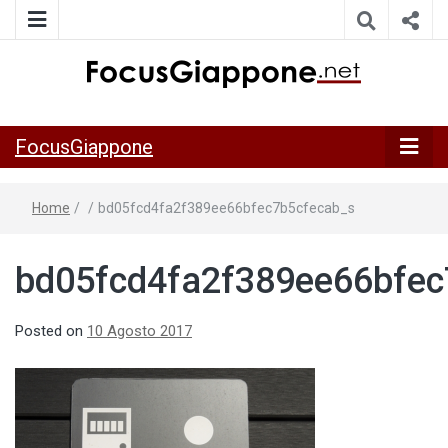
ITALIA GIAPPONE | Notiziario su economia, cultura e società
FocusGiappo
della Japan Italy Economic Federation
FocusGiappone
Home
/
/
bd05fcd4fa2f389ee66bfec7b5cfecab_s
bd05fcd4fa2f389ee66bfec
Posted on
10 Agosto 2017