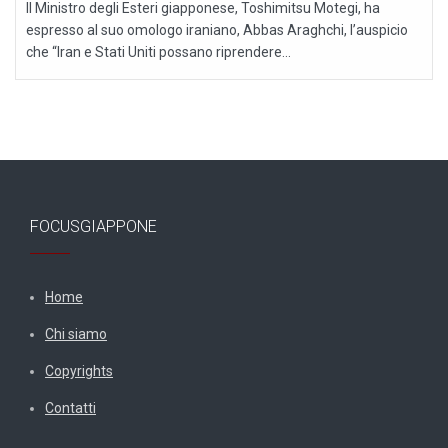
Il Ministro degli Esteri giapponese, Toshimitsu Motegi, ha
espresso al suo omologo iraniano, Abbas Araghchi, l’auspicio
che “Iran e Stati Uniti possano riprendere...
FOCUSGIAPPONE
Home
Chi siamo
Copyrights
Contatti