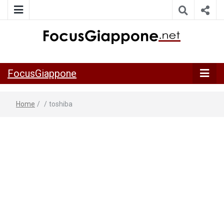
ITALIA GIAPPONE | Notiziario su economia, cultura e società
FocusGiappo
della Japan Italy Economic Federation
FocusGiappone
Home
/
/
toshiba