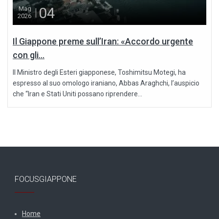
04
Mag
2026
Il Giappone preme sull’Iran: «Accordo urgente
con gli...
Il Ministro degli Esteri giapponese, Toshimitsu Motegi, ha
espresso al suo omologo iraniano, Abbas Araghchi, l’auspicio
che “Iran e Stati Uniti possano riprendere...
FOCUSGIAPPONE
Home