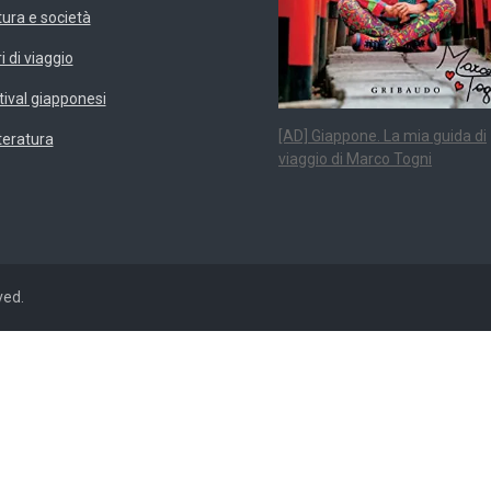
tura e società
i di viaggio
tival giapponesi
[AD] Giappone. La mia guida di
teratura
viaggio di Marco Togni
ved.