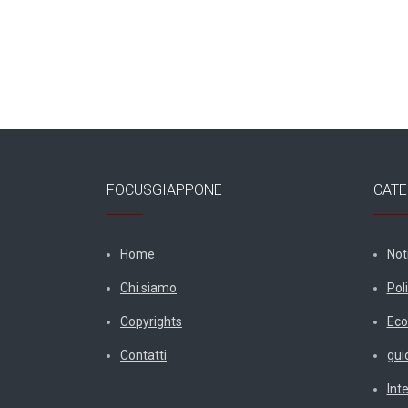
FOCUSGIAPPONE
CATE
Home
Not
Chi siamo
Poli
Copyrights
Eco
Contatti
gui
Int