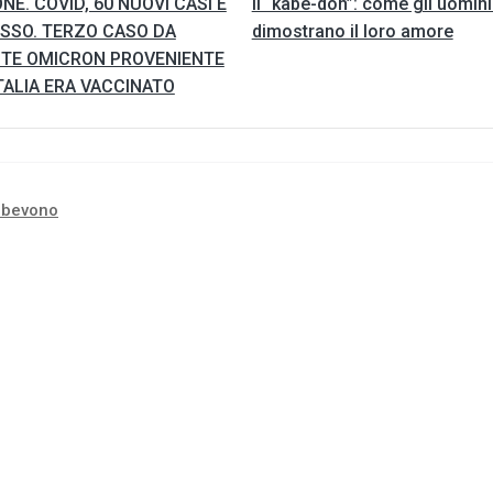
NE. COVID, 60 NUOVI CASI E
Il “kabe-don”: come gli uomini
ESSO. TERZO CASO DA
dimostrano il loro amore
NTE OMICRON PROVENIENTE
TALIA ERA VACCINATO
 bevono