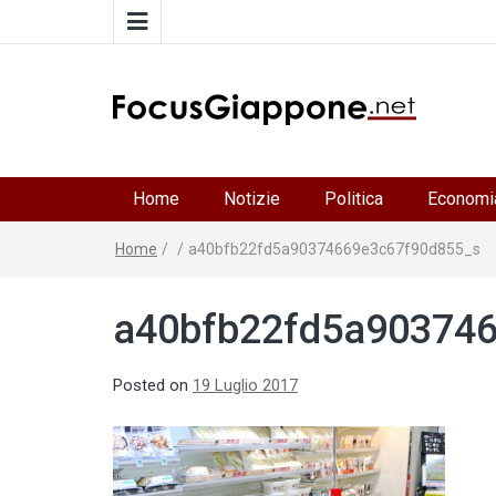
FocusGiappone
ITALIA GIAPPONE | Notiziario su economia, cultura 
società della Japan Italy Economic Federation
Home
Notizie
Politica
Economi
Home
/
/
a40bfb22fd5a90374669e3c67f90d855_s
a40bfb22fd5a90374
Posted on
19 Luglio 2017