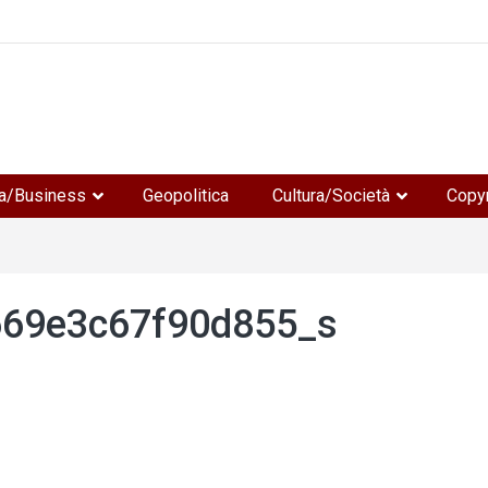
e
a/Business
Geopolitica
Cultura/Società
Copyr
669e3c67f90d855_s