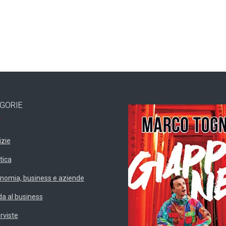
GORIE
izie
tica
nomia, business e aziende
da al business
erviste