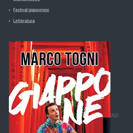
Festival giapponesi
Letteratura
[AD]