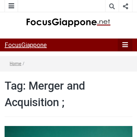
ITALIA GIAPPONE | Notiziario su economia, cultura e società
FocusGiappo
della Japan Italy Economic Federation
FocusGiappone
Home
/
Tag:
Merger and
Acquisition ;