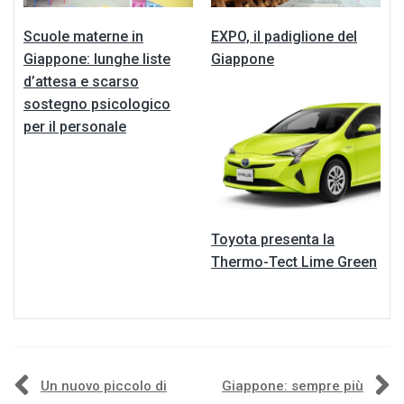
Scuole materne in
EXPO, il padiglione del
Giappone: lunghe liste
Giappone
d’attesa e scarso
sostegno psicologico
per il personale
Toyota presenta la
Thermo-Tect Lime Green
Navigazione
Un nuovo piccolo di
Giappone: sempre più