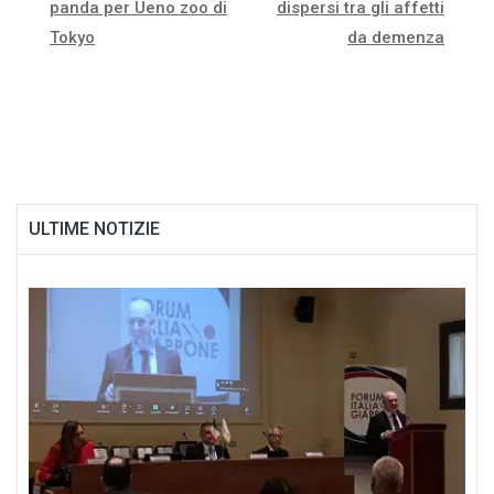
panda per Ueno zoo di
dispersi tra gli affetti
articoli
Tokyo
da demenza
ULTIME NOTIZIE