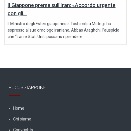
Il Giappone preme sull’Iran: «Accordo urgente
con gli...
Il Ministro degli Esteri giapponese, Toshimitsu Motegi, ha
espresso al suo omologo iraniano, Abbas Araghchi, l’auspicio
che “Iran e Stati Uniti possano riprendere...
FOCUSGIAPPONE
Home
Chi siamo
Copyrights