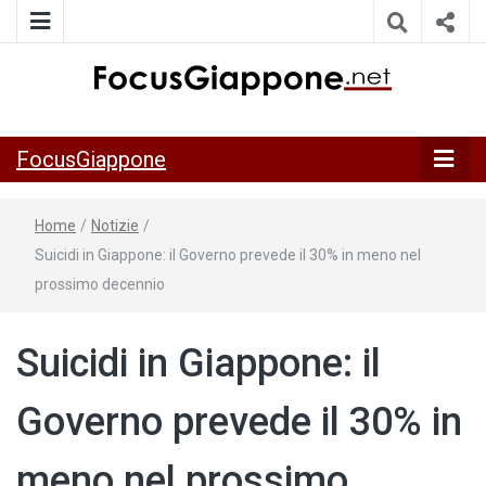
ITALIA GIAPPONE | Notiziario su economia, cultura e società
FocusGiappo
della Japan Italy Economic Federation
FocusGiappone
Home
/
Notizie
/
Suicidi in Giappone: il Governo prevede il 30% in meno nel
prossimo decennio
Suicidi in Giappone: il
Governo prevede il 30% in
meno nel prossimo