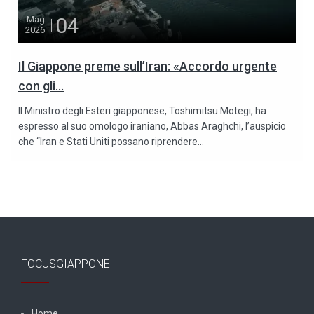
04
Mag
2026
Il Giappone preme sull’Iran: «Accordo urgente
con gli...
Il Ministro degli Esteri giapponese, Toshimitsu Motegi, ha
espresso al suo omologo iraniano, Abbas Araghchi, l’auspicio
che “Iran e Stati Uniti possano riprendere...
FOCUSGIAPPONE
Home