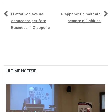
Navigazione
I Fattori-chiave da
Giappone: un mercato
conoscere per fare
sempre più chiuso
articoli
Business in Giappone
ULTIME NOTIZIE