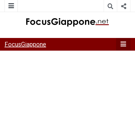
ITALIA GIAPPONE | Notiziario su economia, cultura e società
FocusGiappo
della Japan Italy Economic Federation
FocusGiappone