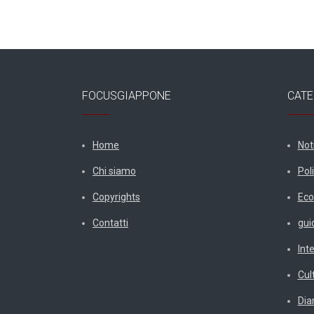
FOCUSGIAPPONE
CATE
Home
Not
Chi siamo
Poli
Copyrights
Eco
Contatti
gui
Int
Cul
Diar