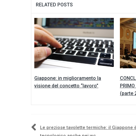
RELATED POSTS
Giappone: in miglioramento la
CONCL
visione del concetto “lavoro”
PRIMO
(parte 
Navigazione
Le preziose tavolette termiche: il Giappone 
tecnologico anche nei wc