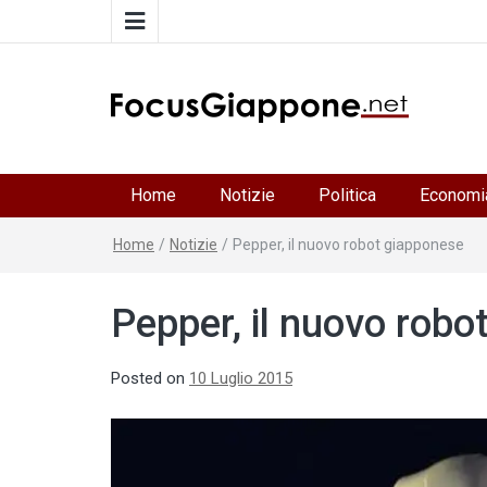
FocusGiappone
ITALIA GIAPPONE | Notiziario su economia, cultura 
società della Japan Italy Economic Federation
Home
Notizie
Politica
Economi
Home
/
Notizie
/
Pepper, il nuovo robot giapponese
Pepper, il nuovo robo
Posted on
10 Luglio 2015