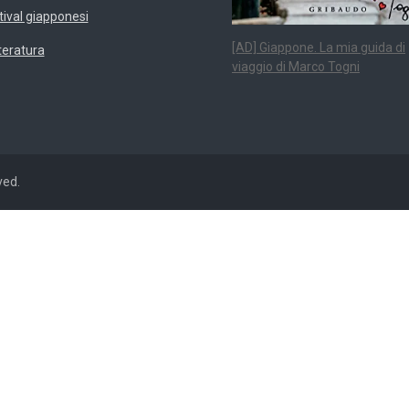
tival giapponesi
[AD] Giappone. La mia guida di
teratura
viaggio di Marco Togni
ved.