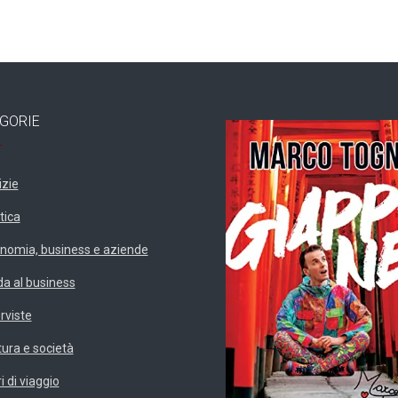
GORIE
izie
tica
nomia, business e aziende
da al business
erviste
tura e società
i di viaggio