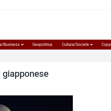
e
a/Business
Geopolitica
Cultura/Società
Copyr
t giapponese