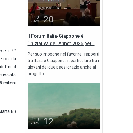
20
Lug
2026
Il Forum Italia-Giappone è
“Iniziativa dell’Anno” 2026 per...
se il 27
Per suo impegno nel favorire i rapporti
azioni da
tra Italia e Giappone, in particolare tra i
i fare il
giovani dei due paesi grazie anche al
progetto...
nnunciata
8 milioni
.
Marta B.)
12
Lug
2026