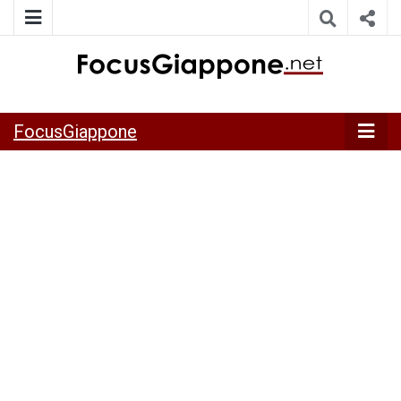
ITALIA GIAPPONE | Notiziario su economia, cultura e società
FocusGiappo
della Japan Italy Economic Federation
FocusGiappone