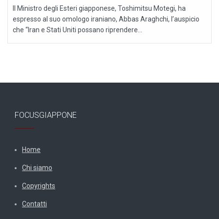
Il Ministro degli Esteri giapponese, Toshimitsu Motegi, ha
espresso al suo omologo iraniano, Abbas Araghchi, l’auspicio
che “Iran e Stati Uniti possano riprendere...
FOCUSGIAPPONE
Home
Chi siamo
Copyrights
Contatti