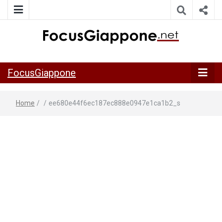
ITALIA GIAPPONE | Notiziario su economia, cultura e società
FocusGiappo
della Japan Italy Economic Federation
FocusGiappone
Home
/
/
ee680e44f6ec187ec888e0947e1ca1b2_s