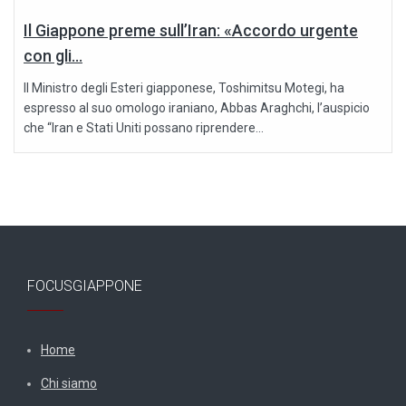
Il Giappone preme sull’Iran: «Accordo urgente
con gli...
Il Ministro degli Esteri giapponese, Toshimitsu Motegi, ha
espresso al suo omologo iraniano, Abbas Araghchi, l’auspicio
che “Iran e Stati Uniti possano riprendere...
FOCUSGIAPPONE
Home
Chi siamo