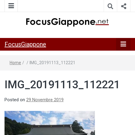
ITALIA GIAPPONE | Notiziario su economia, cultura e società
FocusGiappo
della Japan Italy Economic Federation
FocusGiappone
Home
/
/
IMG_20191113_112221
IMG_20191113_112221
Posted on
29 Novembre 2019