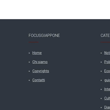
FOCUSGIAPPONE
CATE
Home
Not
Chi siamo
Poli
Copyrights
Eco
Contatti
gui
Int
Cul
Diar