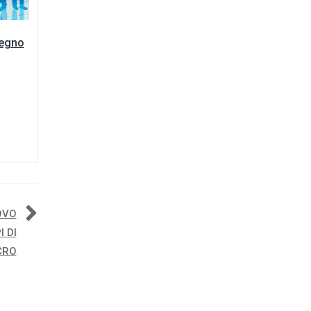
tegno
OVO
 DI
CRO