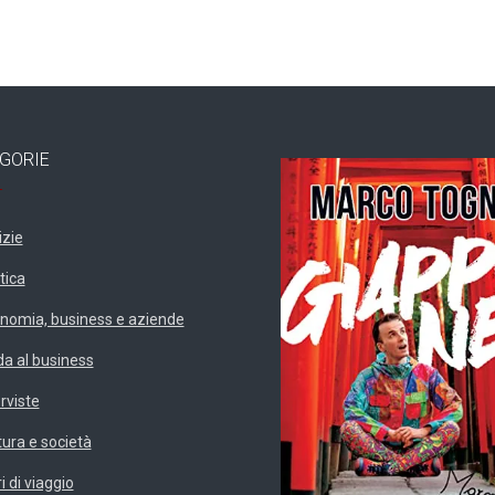
GORIE
izie
tica
nomia, business e aziende
da al business
erviste
tura e società
i di viaggio