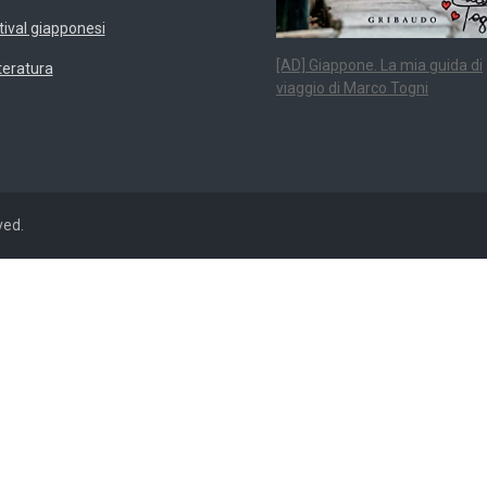
tival giapponesi
[AD] Giappone. La mia guida di
teratura
viaggio di Marco Togni
ved.