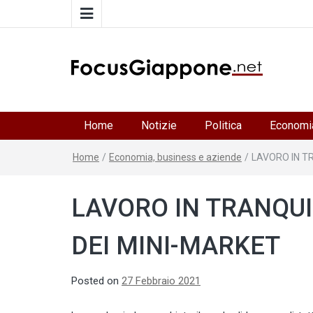
FocusGiappone
ITALIA GIAPPONE | Notiziario su economia, cultura 
società della Japan Italy Economic Federation
Home
Notizie
Politica
Economi
Home
/
Economia, business e aziende
/
LAVORO IN TR
LAVORO IN TRANQUI
DEI MINI-MARKET
Posted on
27 Febbraio 2021