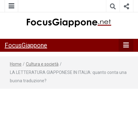
ITALIA GIAPPONE | Notiziario su economia, cultura e società
FocusGiappo
della Japan Italy Economic Federation
FocusGiappone
Home
/
Cultura e società
/
LA LETTERATURA GIAPPONESE IN ITALIA: quanto conta una
buona traduzione?