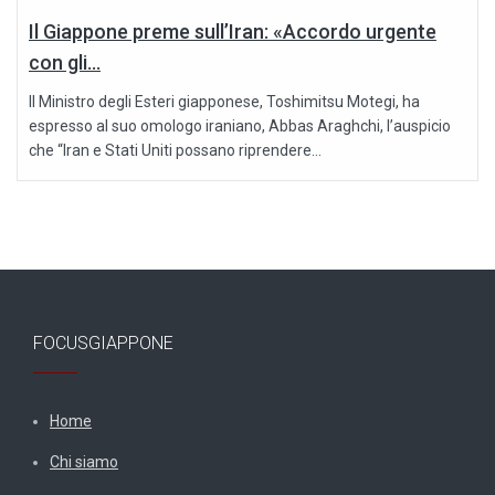
Il Giappone preme sull’Iran: «Accordo urgente
con gli...
Il Ministro degli Esteri giapponese, Toshimitsu Motegi, ha
espresso al suo omologo iraniano, Abbas Araghchi, l’auspicio
che “Iran e Stati Uniti possano riprendere...
FOCUSGIAPPONE
Home
Chi siamo