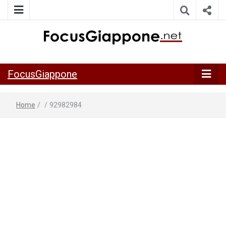
ITALIA GIAPPONE | Notiziario su economia, cultura e società
FocusGiappo
della Japan Italy Economic Federation
FocusGiappone
Home
/
/
92982984