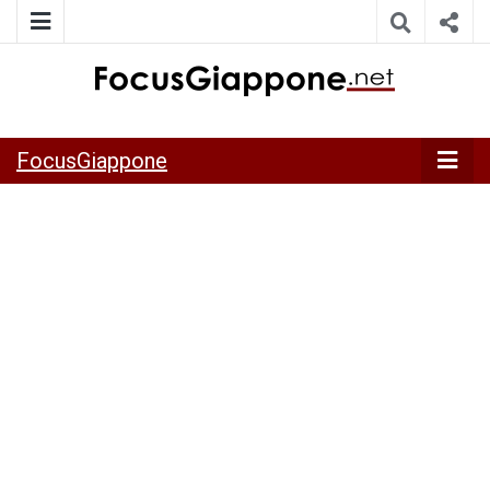
ITALIA GIAPPONE | Notiziario su economia, cultura e società
FocusGiappo
della Japan Italy Economic Federation
FocusGiappone