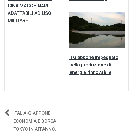
CINA MACCHINARI
ADATTABILI AD USO
MILITARE
Il Giappone impegnato
nella produzione di
energia rinnovabile
Navigazione
ITALIA-GIAPPONE.
ECONOMIA E BORSA
articoli
TOKYO IN AFFANNO,