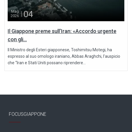
04
Mag
2026
Il Giappone preme sull’Iran: «Accordo urgente
con gli...
Il Ministro degli Esteri giapponese, Toshimitsu Motegi, ha
espresso al suo omologo iraniano, Abbas Araghchi, l’auspicio
che “Iran e Stati Uniti possano riprendere...
FOCUSGIAPPONE