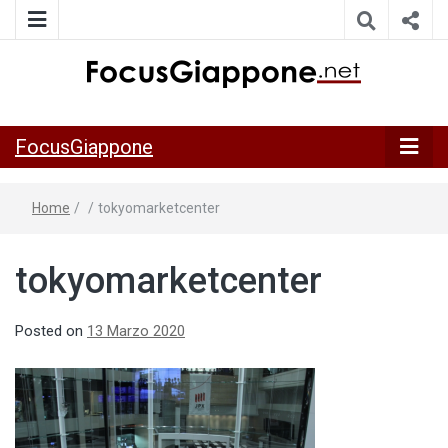
ITALIA GIAPPONE | Notiziario su economia, cultura e società
FocusGiappo
della Japan Italy Economic Federation
FocusGiappone
Home
/
/
tokyomarketcenter
tokyomarketcenter
Posted on
13 Marzo 2020