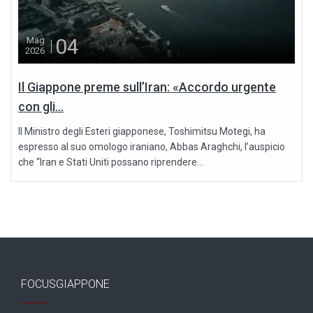
04
Mag
2026
Il Giappone preme sull’Iran: «Accordo urgente
con gli...
Il Ministro degli Esteri giapponese, Toshimitsu Motegi, ha
espresso al suo omologo iraniano, Abbas Araghchi, l’auspicio
che “Iran e Stati Uniti possano riprendere...
FOCUSGIAPPONE