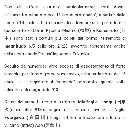
Con gli effetti distruttivi particolarmente forti dovuti
all’epicentro situato a soli 11 km di profondita`, a partire dallo
scorso 14 aprile la terra ha iniziato a tremare nelle prefetture di
Kumamoto e Oita, in Kyushu: Mashiki (益城) e Kumamoto (熊
本) sono stati i comuni piu’ colpiti dal “primo” terremoto di
magnitudo 6.5
delle ore 21:26, avvertito fortemente anche
nella nostra sede FocusGiappone a Fukuoka.
Seguito da numerose altre scosse di assestamento di forte
intensità per l’intero giorno successivo, nella tarda notte del 16
aprile si e` registrato il “secondo” terremoto, questa volta
addirittura di
magnitudo 7.3
.
Causa del primo terremoto la rottura della
faglia Hinagu (日奈
久)
per oltre 81km; origine del secondo, invece, la
faglia
Futagawa (布田川)
lunga 64 km e localizzata intorno al
vulcano (attivo) Aso (阿蘇山).