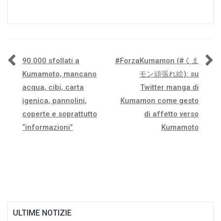
Navigazione
90.000 sfollati a
#ForzaKumamon (#くま
Kumamoto, mancano
モン頑張れ絵): su
articoli
acqua, cibi, carta
Twitter manga di
igenica, pannolini,
Kumamon come gesto
coperte e soprattutto
di affetto verso
“informazioni”
Kumamoto
ULTIME NOTIZIE