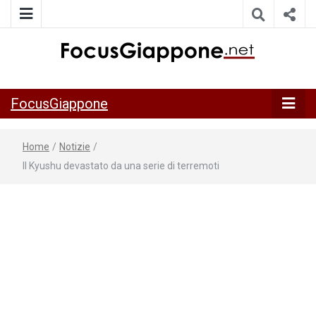
ITALIA GIAPPONE | Notiziario su economia, cultura e società
FocusGiappo
della Japan Italy Economic Federation
FocusGiappone
Home
/
Notizie
/
Il Kyushu devastato da una serie di terremoti