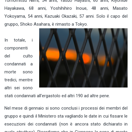
Tomomitsu Niimi, 54 anni, Yasuo Hayashi, 60 anni, Kiyohide
Hayakawa, 68 anni, Yoshihihiro Inoue, 48 anni, Masato
Yokoyama, 54 anni, Kazuaki Okazaki, 57 anni. Solo il capo del
gruppo, Shoko Asahara, è rimasto a Tokyo.
In totale, i
componenti
del culto
condannati a
morte sono
tredici, mentre
altri sei sono
stati condannati all’ergastolo ed altri 190 ad altre pene.
Nel mese di gennaio si sono conclusi i processi dei membri del
gruppo e quindi il Ministero sta vagliando le date in cui fissare le
esecuzioni dei condannati (non è ancora stato dichiarato in
quale struttura). Ricordiamo che in Giappone la pena di morte