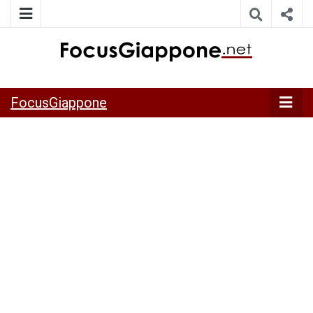
ITALIA GIAPPONE | Notiziario su economia, cultura e società
FocusGiappo
della Japan Italy Economic Federation
FocusGiappone