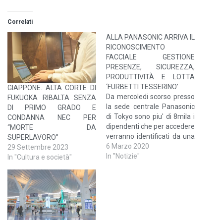
Correlati
ALLA PANASONIC ARRIVA IL
RICONOSCIMENTO
FACCIALE GESTIONE
PRESENZE, SICUREZZA,
PRODUTTIVITÀ E LOTTA
‘FURBETTI TESSERINO’
GIAPPONE. ALTA CORTE DI
Da mercoledi scorso presso
FUKUOKA RIBALTA SENZA
la sede centrale Panasonic
DI PRIMO GRADO E
di Tokyo sono piu' di 8mila i
CONDANNA NEC PER
dipendenti che per accedere
“MORTE DA
verranno identificati da una
SUPERLAVORO”
telecamera per il
6 Marzo 2020
29 Settembre 2023
riconoscimento facciale. Il
In "Notizie"
In "Cultura e società"
dispositivo, denominato
KPAS, e' prodotto dalla
stessa azienda e
interagisce costantemente
con l'ufficio sicurezza per
verificare l'accuratezza