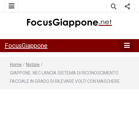
ITALIA GIAPPONE | Notiziario su economia, cultura e società
FocusGiappo
della Japan Italy Economic Federation
FocusGiappone
Home
/
Notizie
/
GIAPPONE. NEC LANCIA SISTEMA DI RICONOSCIMENTO
FACCIALE IN GRADO DI RILEVARE VOLTI CON MASCHERE