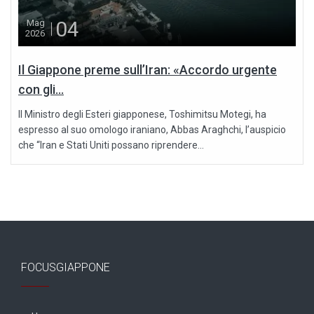
04
Mag
2026
Il Giappone preme sull’Iran: «Accordo urgente
con gli...
Il Ministro degli Esteri giapponese, Toshimitsu Motegi, ha
espresso al suo omologo iraniano, Abbas Araghchi, l’auspicio
che “Iran e Stati Uniti possano riprendere...
FOCUSGIAPPONE