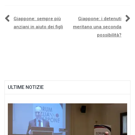
Navigazione
Giappone: sempre più
Giappone: i detenuti
anziani in aiuto dei figli
meritano una seconda
articoli
possibilità?
ULTIME NOTIZIE