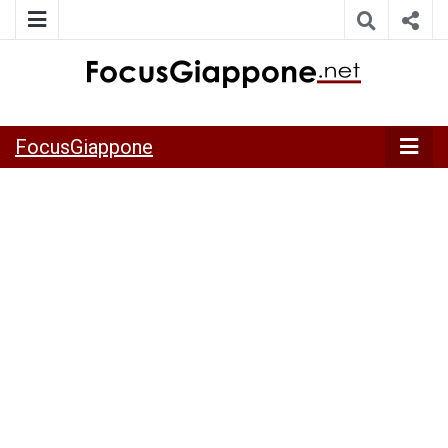
ITALIA GIAPPONE | Notiziario su economia, cultura e società
FocusGiappo
della Japan Italy Economic Federation
FocusGiappone