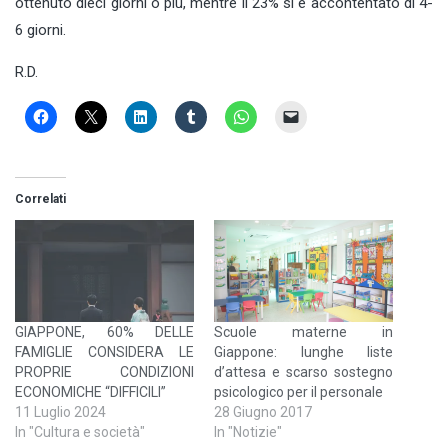
ottenuto dieci giorni o più, mentre il 23% si è accontentato di 4-
6 giorni.
R.D.
Correlati
GIAPPONE, 60% DELLE
Scuole materne in
FAMIGLIE CONSIDERA LE
Giappone: lunghe liste
PROPRIE CONDIZIONI
d’attesa e scarso sostegno
ECONOMICHE “DIFFICILI”
psicologico per il personale
11 Luglio 2024
28 Giugno 2017
In "Cultura e società"
In "Notizie"