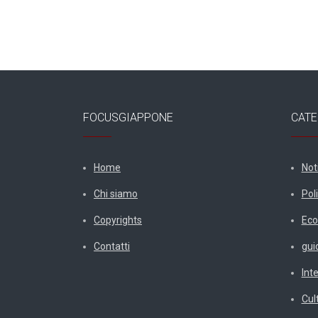
FOCUSGIAPPONE
CATE
Home
Not
Chi siamo
Poli
Copyrights
Eco
Contatti
gui
Int
Cul