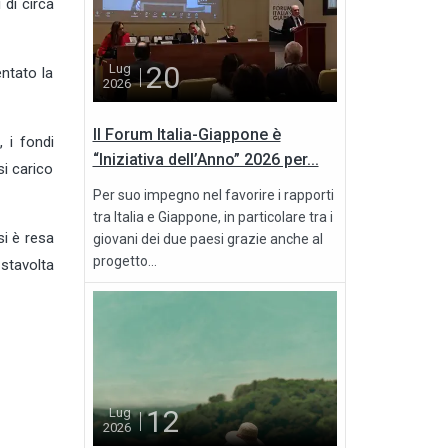
 di circa
20
Lug
entato la
2026
Il Forum Italia-Giappone è
, i fondi
“Iniziativa dell’Anno” 2026 per...
si carico
Per suo impegno nel favorire i rapporti
tra Italia e Giappone, in particolare tra i
si è resa
giovani dei due paesi grazie anche al
progetto...
stavolta
12
Lug
2026