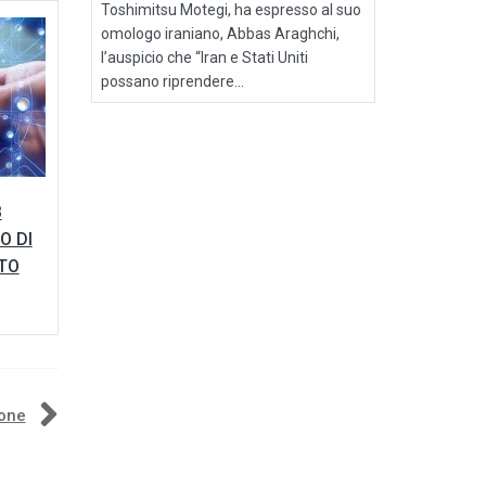
Toshimitsu Motegi, ha espresso al suo
omologo iraniano, Abbas Araghchi,
l’auspicio che “Iran e Stati Uniti
possano riprendere...
B
O DI
TO
pone