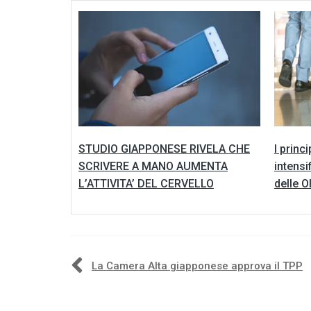
STUDIO GIAPPONESE RIVELA CHE
I princ
SCRIVERE A MANO AUMENTA
intensi
L’ATTIVITA’ DEL CERVELLO
delle O
Navigazione
La Camera Alta giapponese approva il TPP
articoli