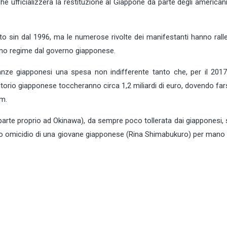
he ufficializzerà la restituzione al Giappone da parte degli americani
to sin dal 1996, ma le numerose rivolte dei manifestanti hanno rall
ieno regime dal governo giapponese.
inanze giapponesi una spesa non indifferente tanto che, per il 2017
ritorio giapponese toccheranno circa 1,2 miliardi di euro, dovendo far
am.
arte proprio ad Okinawa), da sempre poco tollerata dai giapponesi, 
mo omicidio di una giovane giapponese (Rina Shimabukuro) per mano 