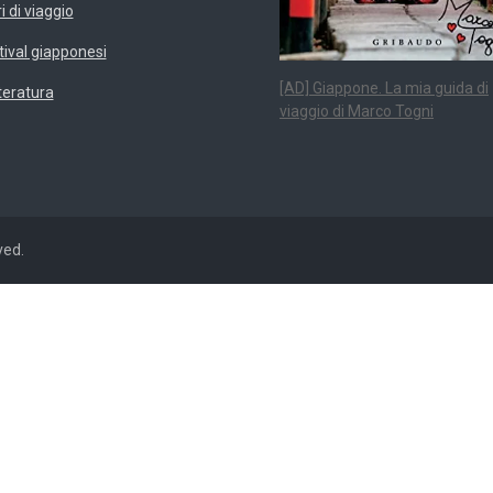
i di viaggio
tival giapponesi
[AD] Giappone. La mia guida di
teratura
viaggio di Marco Togni
ved.