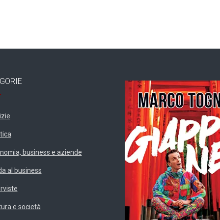
GORIE
izie
tica
nomia, business e aziende
da al business
erviste
tura e società