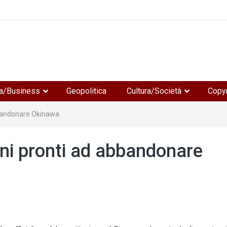
e
a/Business
Geopolitica
Cultura/Società
Copyr
bbandonare Okinawa
ani pronti ad abbandonare