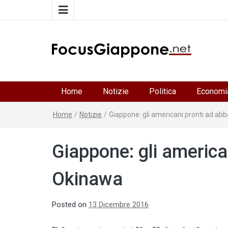
FocusGiappone
ITALIA GIAPPONE | Notiziario su economia, cultura 
società della Japan Italy Economic Federation
Home
Notizie
Politica
Economi
Home
/
Notizie
/
Giappone: gli americani pronti ad a
Giappone: gli americ
Okinawa
Posted on
13 Dicembre 2016