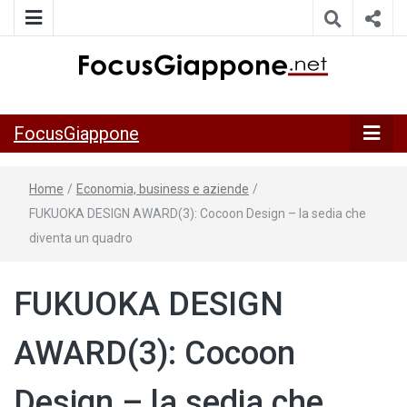
ITALIA GIAPPONE | Notiziario su economia, cultura e società
FocusGiappo
della Japan Italy Economic Federation
FocusGiappone
Home
/
Economia, business e aziende
/
FUKUOKA DESIGN AWARD(3): Cocoon Design – la sedia che
diventa un quadro
FUKUOKA DESIGN
AWARD(3): Cocoon
Design – la sedia che