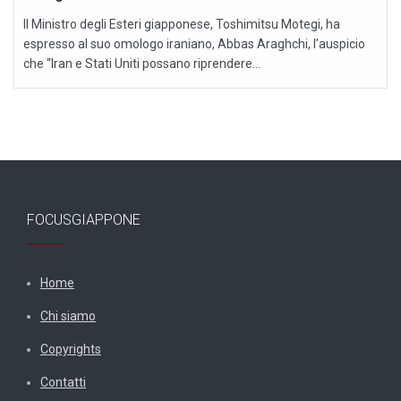
Il Ministro degli Esteri giapponese, Toshimitsu Motegi, ha
espresso al suo omologo iraniano, Abbas Araghchi, l’auspicio
che “Iran e Stati Uniti possano riprendere...
FOCUSGIAPPONE
Home
Chi siamo
Copyrights
Contatti