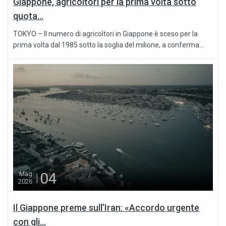
Giappone, agricoltori per la prima volta sotto
quota...
TOKYO – Il numero di agricoltori in Giappone è sceso per la
prima volta dal 1985 sotto la soglia del milione, a conferma...
04
Mag
2026
Il Giappone preme sull’Iran: «Accordo urgente
con gli...