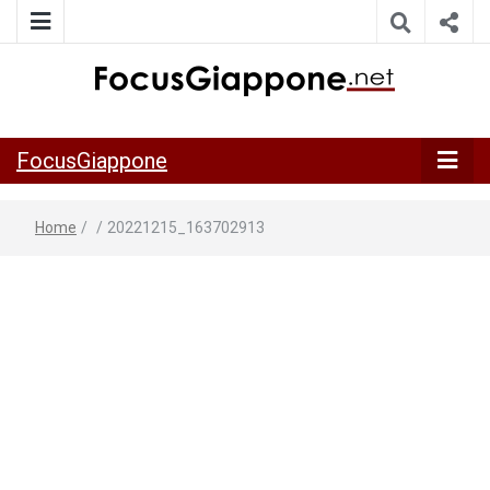
ITALIA GIAPPONE | Notiziario su economia, cultura e società
FocusGiappo
della Japan Italy Economic Federation
FocusGiappone
Home
/
/
20221215_163702913