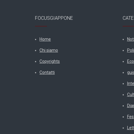
FOCUSGIAPPONE
CATE
Home
Not
Chi siamo
Poli
Copyrights
Eco
Contatti
gui
Int
Cul
Diar
Fes
Let