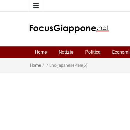
FocusGiappone
ITALIA GIAPPONE | Notiziario su economia, cultura 
società della Japan Italy Economic Federation
Home
Notizie
Politica
Economi
Home
/
/
uno-japanese-tea(6)