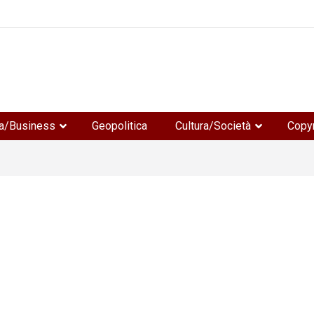
e
a/Business
Geopolitica
Cultura/Società
Copyr