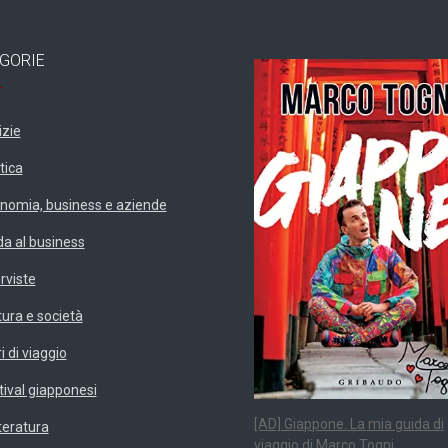
GORIE
izie
tica
nomia, business e aziende
da al business
erviste
tura e società
i di viaggio
tival giapponesi
[AD] Giappone. La mia guida di
teratura
viaggio di Marco Togni