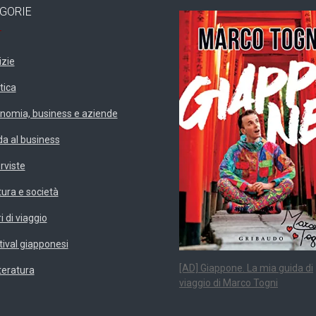
GORIE
izie
tica
nomia, business e aziende
da al business
erviste
tura e società
i di viaggio
tival giapponesi
[AD] Giappone. La mia guida di
teratura
viaggio di Marco Togni