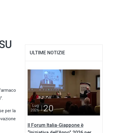
 SU
ULTIME NOTIZIE
l farmaco
”.
20
Lug
2026
se per la
rovazione
Il Forum Italia-Giappone è
“Iniziativa dell’Anno” 2026 per...