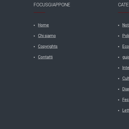
FOCUSGIAPPONE
CATE
Home
Not
Chi siamo
Poli
Copyrights
Eco
Contatti
gui
Int
Cul
Diar
Fes
Let