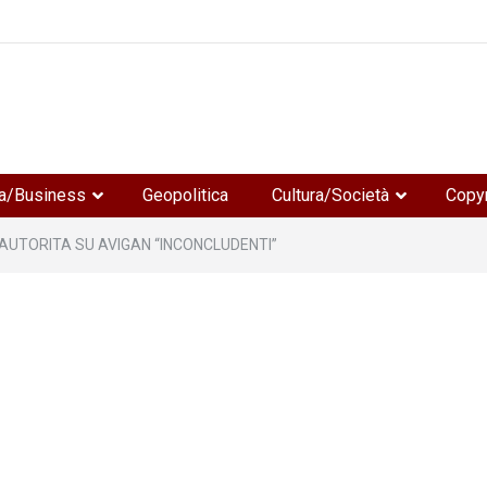
e
a/Business
Geopolitica
Cultura/Società
Copyr
AUTORITA SU AVIGAN “INCONCLUDENTI”