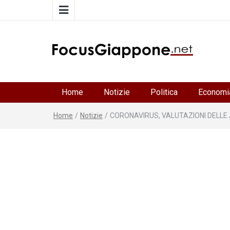
FocusGiappone
ITALIA GIAPPONE | Notiziario su economia, cultura 
società della Japan Italy Economic Federation
Home
Notizie
Politica
Economi
Home
/
Notizie
/
CORONAVIRUS, VALUTAZIONI DELLE 