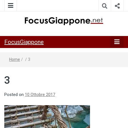
ITALIA GIAPPONE | Notiziario su economia, cultura e società
FocusGiappo
della Japan Italy Economic Federation
FocusGiappone
Home
/
/
3
3
Posted on
10 Ottobre 2017