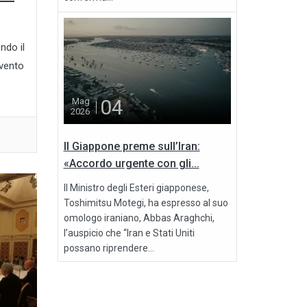
ndo il
rvento
04
Mag
2026
Il Giappone preme sull’Iran:
«Accordo urgente con gli...
Il Ministro degli Esteri giapponese,
Toshimitsu Motegi, ha espresso al suo
omologo iraniano, Abbas Araghchi,
l’auspicio che “Iran e Stati Uniti
possano riprendere...