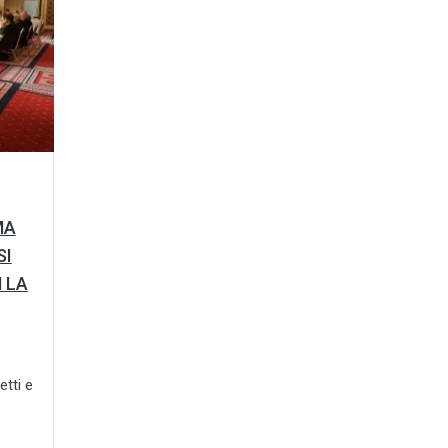
MA
SI
 LA
etti e