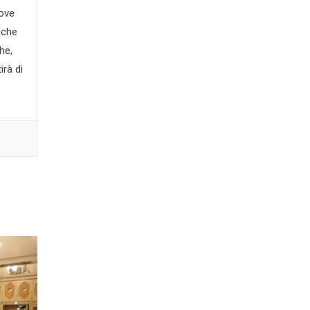
uove
nche
he,
irà di