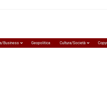
e
a/Business
Geopolitica
Cultura/Società
Copyr