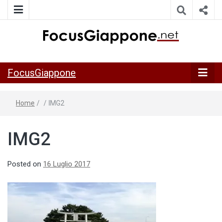
ITALIA GIAPPONE | Notiziario su economia, cultura e società
FocusGiappo
della Japan Italy Economic Federation
FocusGiappone
Home
/
/
IMG2
IMG2
Posted on
16 Luglio 2017