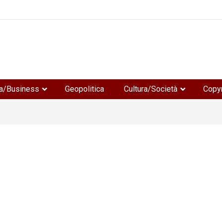
e
a/Business
Geopolitica
Cultura/Società
Copyr