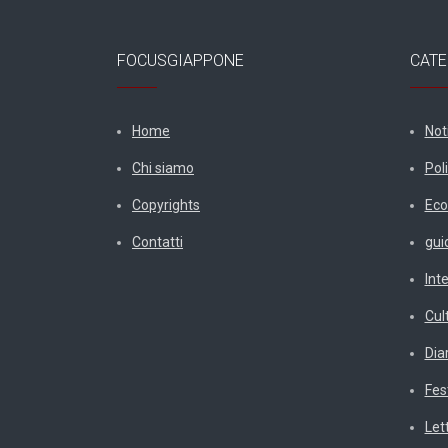
FOCUSGIAPPONE
CATE
Home
Not
Chi siamo
Poli
Copyrights
Eco
Contatti
gui
Int
Cul
Diar
Fes
Let