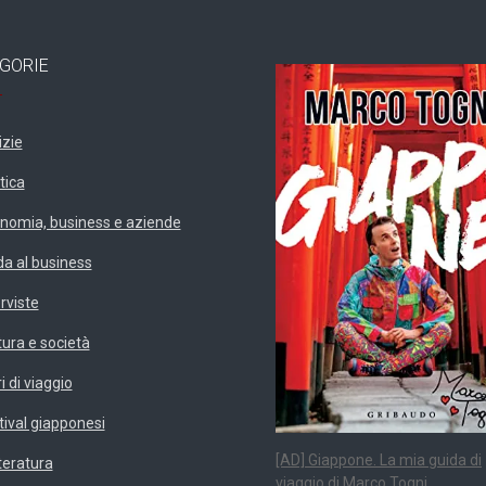
GORIE
izie
tica
nomia, business e aziende
da al business
erviste
tura e società
i di viaggio
tival giapponesi
[AD] Giappone. La mia guida di
teratura
viaggio di Marco Togni