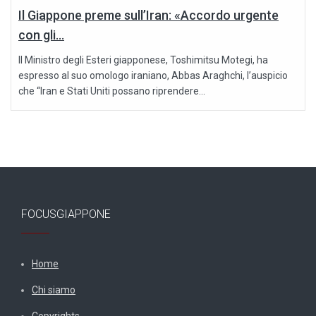
Il Giappone preme sull’Iran: «Accordo urgente
con gli...
Il Ministro degli Esteri giapponese, Toshimitsu Motegi, ha
espresso al suo omologo iraniano, Abbas Araghchi, l’auspicio
che “Iran e Stati Uniti possano riprendere...
FOCUSGIAPPONE
Home
Chi siamo
Copyrights