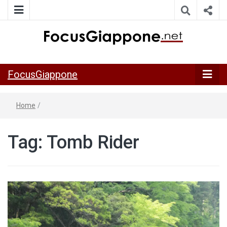
ITALIA GIAPPONE | Notiziario su economia, cultura e società
FocusGiappo
della Japan Italy Economic Federation
FocusGiappone
Home
/
Tag:
Tomb Rider