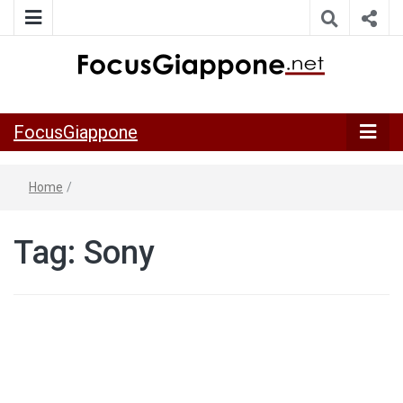
ITALIA GIAPPONE | Notiziario su economia, cultura e società
FocusGiappo
della Japan Italy Economic Federation
FocusGiappone
Home
/
Tag:
Sony