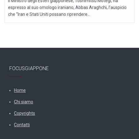
Il Ministro degli Esteri giapponese, Toshimitsu Motegi, ha
espresso al suo omologo iraniano, Abbas Araghchi, l’auspicio
che “Iran e Stati Uniti possano riprendere...
FOCUSGIAPPONE
Home
Chi siamo
Copyrights
Contatti