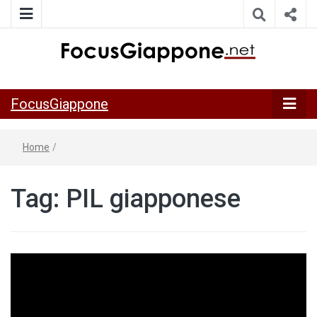
ITALIA GIAPPONE | Notiziario su economia, cultura e società
FocusGiappo
della Japan Italy Economic Federation
FocusGiappone
Home
/
Tag:
PIL giapponese